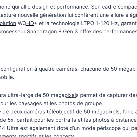
hone qui allie design et performance. Son cadre compa
exturé nouvelle génération lui confèrent une allure élé
olution
WQ
HD
+ et la technologie LTPO 1-120 Hz, garant
e processeur Snapdragon 8 Gen 3 offre des performances
e configuration à quatre caméras, chacune de 50 méga
pi
obile.
ra ultra-large de 50 méga
pixel
s permet de capturer d
 pour les paysages et les photos de groupe.
se de deux caméras téléobjectif de 50 méga
pixel
s, l’une
de 5x, parfait pour les portraits et les photos à distance
14 Ultra est également doté d’un mode périscope qui p
ements sportifs et les concerts.