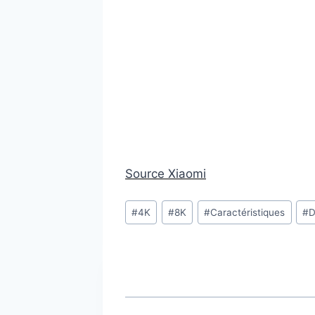
Source Xiaomi
Étiquettes
#
4K
#
8K
#
Caractéristiques
#
D
de
la
publication :