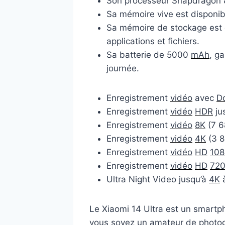
Son processeur Snapdragon 
Sa mémoire vive est disponi
Sa mémoire de stockage est en
applications et fichiers.
Sa batterie de 5000
mAh
, ga
journée.
Enregistrement
vidéo
avec
D
Enregistrement
vidéo
HDR
ju
Enregistrement
vidéo
8K
(7 6
Enregistrement
vidéo
4K
(3 8
Enregistrement
vidéo
HD
108
Enregistrement
vidéo
HD
72
Ultra Night Video jusqu’à
4K
Le Xiaomi 14 Ultra est un smartp
vous soyez un amateur de photog