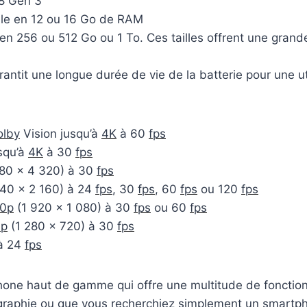
8 Gen 3
ble en 12 ou 16 Go de RAM
 256 ou 512 Go ou 1 To. Ces tailles offrent une grande 
rantit une longue durée de vie de la batterie pour une ut
olby
Vision jusqu’à
4K
à 60
fps
squ’à
4K
à 30
fps
80 x 4 320) à 30
fps
40 x 2 160) à 24
fps
, 30
fps
, 60
fps
ou 120
fps
0p
(1 920 x 1 080) à 30
fps
ou 60
fps
0p
(1 280 x 720) à 30
fps
à 24
fps
hone haut de gamme qui offre une multitude de fonctio
raphie ou que vous recherchiez simplement un smartph