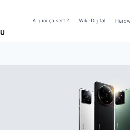
A quoi ça sert ?
Wiki-Digital
Hardw