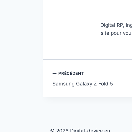
Digital RP, i
site pour vou
Navigation
PRÉCÉDENT
Samsung Galaxy Z Fold 5
de
l’article
© 2026 Digital-device.eu