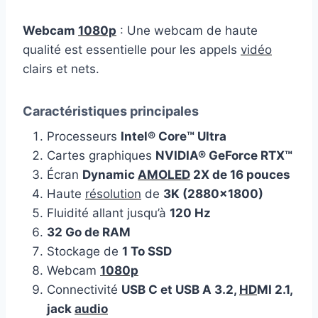
Webcam
1080p
: Une webcam de haute
qualité est essentielle pour les appels
vidéo
clairs et nets.
Caractéristiques principales
Processeurs
Intel® Core™ Ultra
Cartes graphiques
NVIDIA® GeForce RTX™
Écran
Dynamic
AMOLED
2X de 16 pouces
Haute
résolution
de
3K (2880×1800)
Fluidité allant jusqu’à
120 Hz
32 Go de RAM
Stockage de
1 To SSD
Webcam
1080p
Connectivité
USB C et USB A 3.2,
HD
MI 2.1,
jack
audio