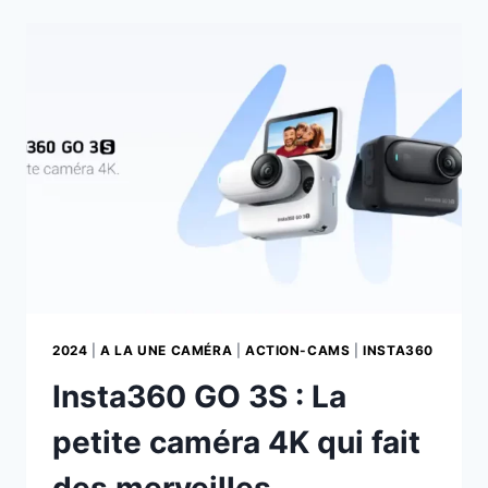
COMPTE
UN
BUDGET
ACCESSOIRES
LORS
DE
L’ACHAT
D’UNE
CAMÉRA
OU
D’UN
APPAREIL
PHOTO
?
2024
|
A LA UNE CAMÉRA
|
ACTION-CAMS
|
INSTA360
Insta360 GO 3S : La
petite caméra 4K qui fait
des merveilles