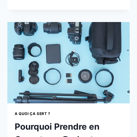
ENTRE
UN
APPAREIL
PHOTO
NUMÉRIQUE,
UN
SMARTPHONE
ET
UNE
CAMÉRA
A QUOI ÇA SERT ?
Pourquoi Prendre en