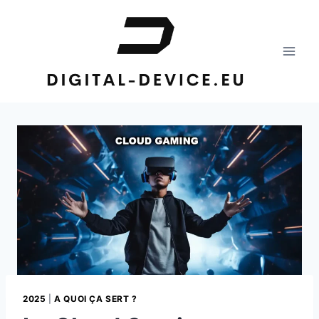
Aller
au
contenu
2025
|
A QUOI ÇA SERT ?