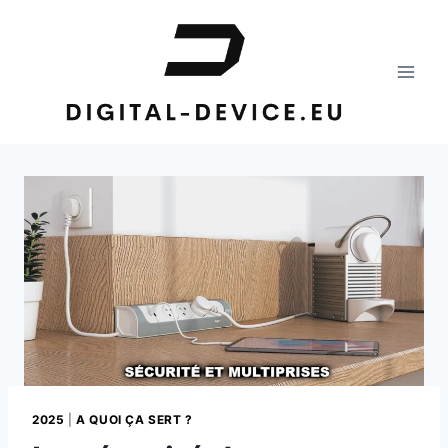
Aller
au
contenu
2025
|
A QUOI ÇA SERT ?