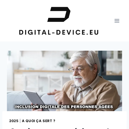
Aller
au
contenu
2025
|
A QUOI ÇA SERT ?