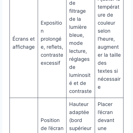
de
températ
filtrage
ure de
de la
Expositio
couleur
lumière
n
selon
bleue,
Écrans et
prolongé
l’heure,
mode
affichage
e, reflets,
augment
lecture,
contraste
er la taille
réglages
excessif
des
de
textes si
luminosit
nécessair
é et de
e
contraste
Hauteur
Placer
adaptée
l’écran
Position
(bord
devant
de l’écran
supérieur
une