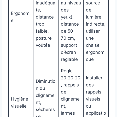
inadéqua
au niveau
source
te,
des
de
Ergonomi
distance
yeux),
lumière
e
trop
distance
indirecte,
faible,
de 50–
utiliser
posture
70 cm,
une
voûtée
support
chaise
d’écran
ergonomi
réglable
que
Règle
20‑20‑20
Installer
Diminutio
, rappels
des
n du
de
rappels
cligneme
Hygiène
cligneme
visuels
nt,
visuelle
nt,
ou
sécheres
larmes
applicatio
se