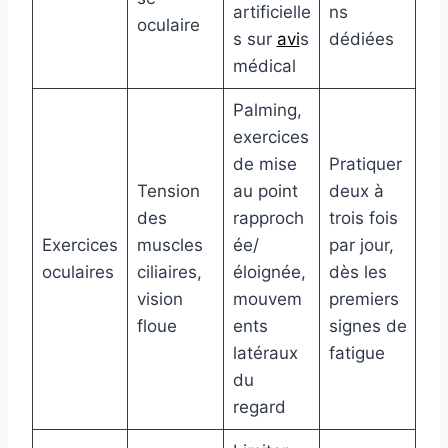
artificielle
ns
oculaire
s sur
avi
s
dédiées
médical
Palming,
exercices
de mise
Pratiquer
Tension
au point
deux à
des
rapproch
trois fois
Exercices
muscles
ée/
par jour,
oculaires
ciliaires,
éloignée,
dès les
vision
mouvem
premiers
floue
ents
signes de
latéraux
fatigue
du
regard