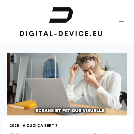
Aller
au
contenu
2025
|
A QUOI ÇA SERT ?