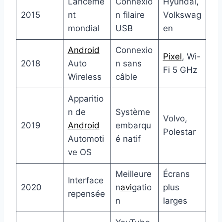
Lanceme
Connexio
Hyundai,
2015
nt
n filaire
Volkswag
mondial
USB
en
Android
Connexio
Pixel
, Wi-
2018
Auto
n sans
Fi 5 GHz
Wireless
câble
Apparitio
n de
Système
Volvo,
2019
Android
embarqu
Polestar
Automoti
é natif
ve OS
Meilleure
Écrans
Interface
2020
n
avi
gatio
plus
repensée
n
larges