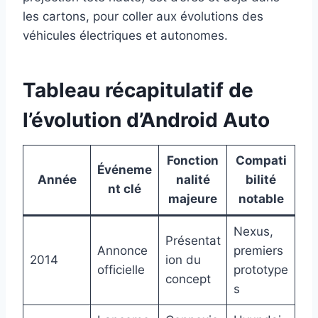
les cartons, pour coller aux évolutions des
véhicules électriques et autonomes.
Tableau récapitulatif de
l’évolution d’Android Auto
Fonction
Compati
Événeme
Année
nalité
bilité
nt clé
majeure
notable
Nexus,
Présentat
Annonce
premiers
2014
ion du
officielle
prototype
concept
s