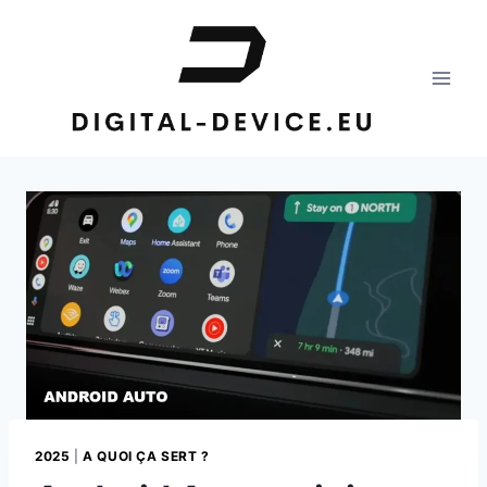
Aller
au
contenu
2025
|
A QUOI ÇA SERT ?