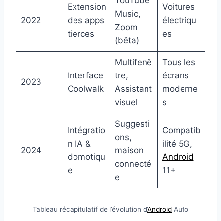
YouTube
Extension
Voitures
Music,
2022
des apps
électriqu
Zoom
tierces
es
(bêta)
Multifenê
Tous les
Interface
tre,
écrans
2023
Coolwalk
Assistant
moderne
visuel
s
Suggesti
Intégratio
Compatib
ons,
n IA &
ilité 5G,
2024
maison
domotiqu
Android
connecté
e
11+
e
Tableau récapitulatif de l’évolution d’
Android
Auto