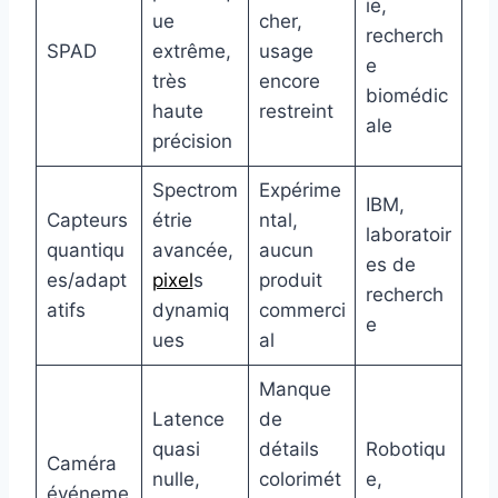
ie,
ue
cher,
recherch
SPAD
extrême,
usage
e
très
encore
biomédic
haute
restreint
ale
précision
Spectrom
Expérime
IBM,
Capteurs
étrie
ntal,
laboratoir
quantiqu
avancée,
aucun
es de
es/adapt
pixel
s
produit
recherch
atifs
dynamiq
commerci
e
ues
al
Manque
Latence
de
quasi
détails
Robotiqu
Caméra
nulle,
colorimét
e,
événeme