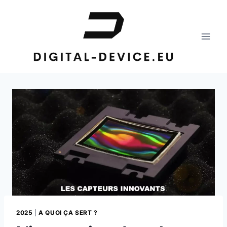
Aller
au
contenu
2025
|
A QUOI ÇA SERT ?