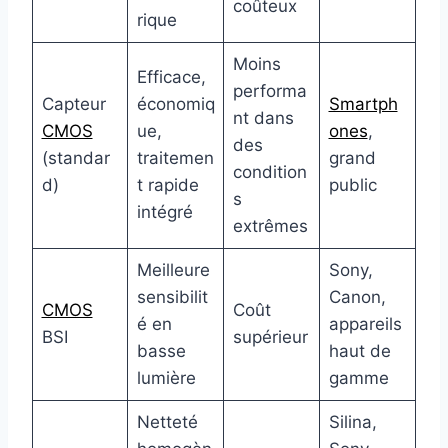
coûteux
rique
Moins
Efficace,
performa
Capteur
économiq
Smartph
nt dans
CMOS
ue,
ones
,
des
(standar
traitemen
grand
condition
d)
t rapide
public
s
intégré
extrêmes
Meilleure
Sony,
sensibilit
Canon,
CMOS
Coût
é en
appareils
BSI
supérieur
basse
haut de
lumière
gamme
Netteté
Silina,