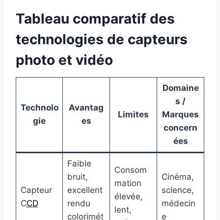
Tableau comparatif des
technologies de capteurs
photo et vidéo
Domaine
s /
Technolo
Avantag
Limites
Marques
gie
es
concern
ées
Faible
Consom
bruit,
Cinéma,
mation
Capteur
excellent
science,
élevée,
C
CD
rendu
médecin
lent,
colorimét
e