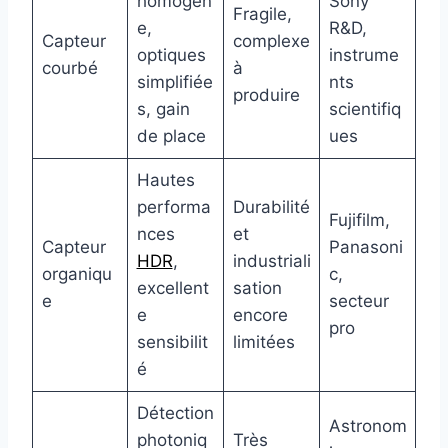
homogèn
Sony
Fragile,
e,
R&D,
Capteur
complexe
optiques
instrume
courbé
à
simplifiée
nts
produire
s, gain
scientifiq
de place
ues
Hautes
performa
Durabilité
Fujifilm,
nces
et
Capteur
Panasoni
HDR
,
industriali
organiqu
c,
excellent
sation
e
secteur
e
encore
pro
sensibilit
limitées
é
Détection
Astronom
photoniq
Très