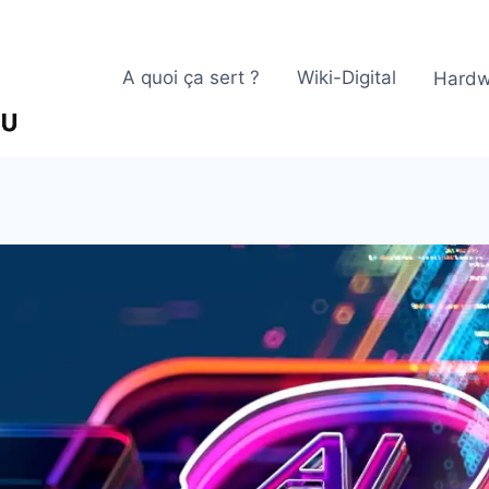
A quoi ça sert ?
Wiki-Digital
Hardw