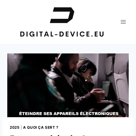
Aller
au
contenu
2025
|
A QUOI ÇA SERT ?