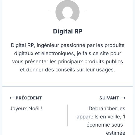
publication :
Digital RP
Digital RP, ingénieur passionné par les produits
digitaux et électroniques, je fais ce site pour
vous présenter les principaux produits publics
et donner des conseils sur leur usages.
Navigation
PRÉCÉDENT
SUIVANT
Joyeux Noël !
Débrancher les
de
appareils en veille, 1
l’article
économie sous-
estimée