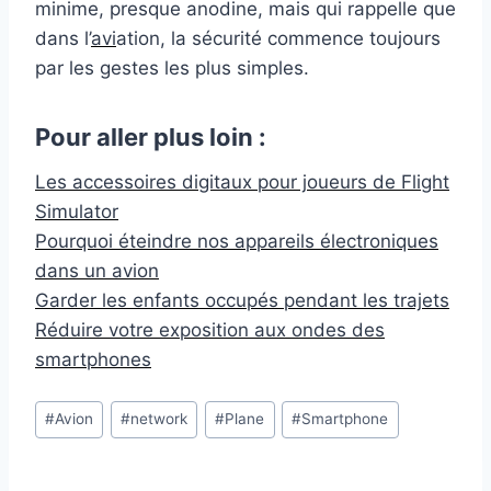
minime, presque anodine, mais qui rappelle que
dans l’
avi
ation, la sécurité commence toujours
par les gestes les plus simples.
Pour aller plus loin :
Les accessoires digitaux pour joueurs de Flight
Simulator
Pourquoi éteindre nos appareils électroniques
dans un avion
Garder les enfants occupés pendant les trajets
Réduire votre exposition aux ondes des
smartphones
Étiquettes
#
Avion
#
network
#
Plane
#
Smartphone
de
la