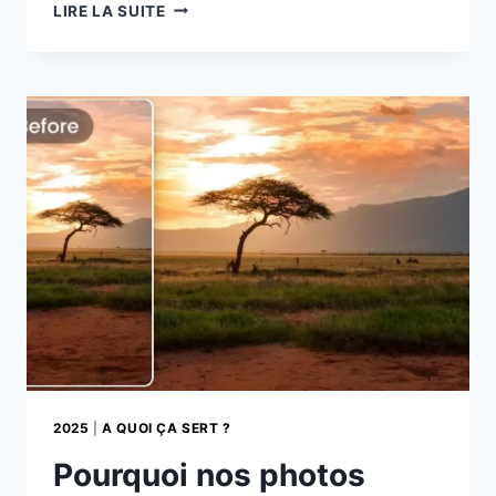
CASQUES
LIRE LA SUITE
ANTI-
BRUIT
:
COMPRENDRE
LE
SILENCE
À
L’ÈRE
NUMÉRIQUE
2025
|
A QUOI ÇA SERT ?
Pourquoi nos photos