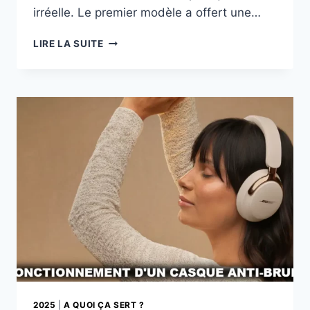
irréelle. Le premier modèle a offert une…
APPLE
LIRE LA SUITE
VISION
PRO
2
:
PREMIÈRES
FUITES
CRÉDIBLES
POUR
2026
2025
|
A QUOI ÇA SERT ?