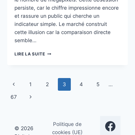
persiste, car le chiffre impressionne encore
et rassure un public qui cherche un
indicateur simple. Le marché construit
cette illusion car la comparaison directe
semble…
LE
LIRE LA SUITE
GRAND
MENSONGE
DU
MÉGAPIXEL
Navigation
Page
1
2
3
4
5
…
POUR
UNE
de
précédente
Page
67
MEILLEURE
PHOTO
page
suivante
Politique de
© 2026
cookies (UE)