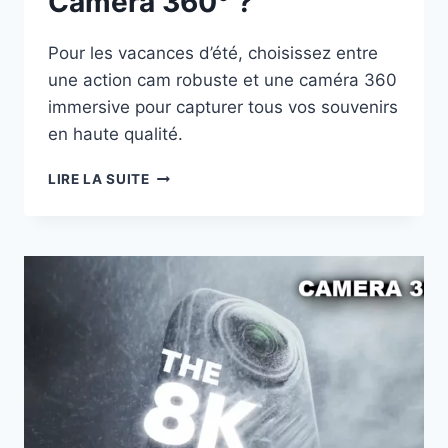
Caméra 360° ?
Pour les vacances d’été, choisissez entre
une action cam robuste et une caméra 360
immersive pour capturer tous vos souvenirs
en haute qualité.
LA
LIRE LA SUITE
CAMÉRA
IDÉALE
POUR
LES
VACANCES
D’ÉTÉ
:
ACTION-
CAMÉRA
OU
CAMÉRA
360°
?