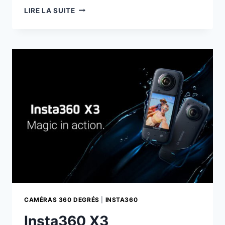
L’IMPORTANCE
LIRE LA SUITE
DE
LA
RÉSOLUTION
8K
POUR
LA
VIDÉO
360°
:
UNE
RÉVOLUTION
TECHNOLOGIQUE
CAMÉRAS 360 DEGRÉS
|
INSTA360
Insta360 X3