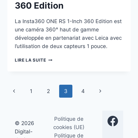
360 Edition
La Insta360 ONE RS 1-Inch 360 Edition est
une caméra 360° haut de gamme
développée en partenariat avec Leica avec
l’utilisation de deux capteurs 1 pouce.
INSTA
LIRE LA SUITE
360
ONE
RS
1
Navigation
Page
Page
1
2
3
4
INCH
360
de
précédente
suivante
EDITION
page
Politique de
© 2026
cookies (UE)
Digital-
Politique de