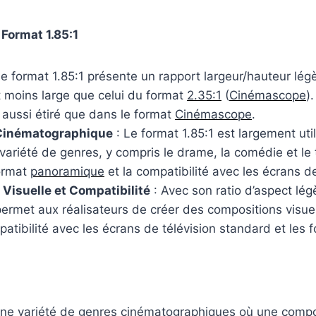
 Format 1.85:1
Le format 1.85:1 présente un rapport largeur/hauteur lé
 moins large que celui du format
2.35:1
(
Cinémascope
)
aussi étiré que dans le format
Cinémascope
.
e Cinématographique
: Le format 1.85:1 est largement util
riété de genres, y compris le drame, la comédie et le th
format
panoramique
et la compatibilité avec les écrans d
 Visuelle et Compatibilité
: Avec son ratio d’aspect lég
1 permet aux réalisateurs de créer des compositions visue
tibilité avec les écrans de télévision standard et les f
 une variété de genres cinématographiques où une compos