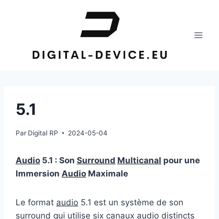
Aller
au
contenu
5.1
Par
Digital RP
2024-05-04
Audio
5.1 : Son
Surround
Multicanal
pour une
Immersion
Audio
Maximale
Le format
audio
5.1 est un système de son
surround
qui utilise six canaux
audio
distincts