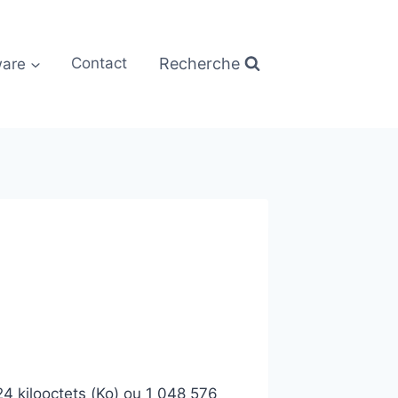
Recherche
are
Contact
4 kilo
octet
s (Ko) ou 1 048 576