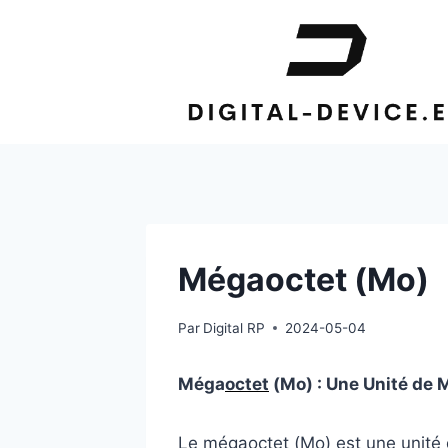
Aller
au
contenu
Mégaoctet (Mo)
Par
Digital RP
2024-05-04
Méga
octet
(Mo) : Une Unité de 
Le méga
octet
(Mo) est une unité