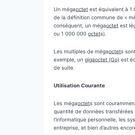
Un méga
octet
est équivalent à 1 
de la définition commune de « mé
conséquent, un méga
octet
est lé
ou 1 000 000
octet
s).
Les multiples de méga
octet
s son
exemple, un
gigaoctet (Go)
est éq
de suite.
Utilisation Courante
Les méga
octet
s sont couramment u
quantité de données transférées s
l’informatique personnelle, les s
entreprise, et bien d’autres encor