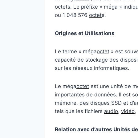
octet
s. Le préfixe « méga » indiq
ou 1 048 576
octet
s.
Origines et Utilisations
Le terme « méga
octet
» est souve
capacité de stockage des dispositi
sur les réseaux informatiques.
Le méga
octet
est une unité de me
importantes de données. Il est so
mémoire, des disques SSD et d’aut
tels que les fichiers
audio
,
vidéo
,
Relation avec d’autres Unités d