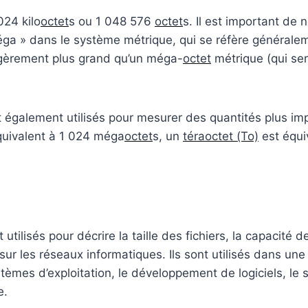
024 kilo
octet
s ou 1 048 576
octet
s. Il est important de n
ga » dans le système métrique, qui se réfère généralem
gèrement plus grand qu’un méga-
octet
métrique (qui ser
t également utilisés pour mesurer des quantités plus i
uivalent à 1 024 méga
octet
s, un
téraoctet (To)
est équi
tilisés pour décrire la taille des fichiers, la capacité d
ur les réseaux informatiques. Ils sont utilisés dans une
ystèmes d’exploitation, le développement de logiciels, l
e.