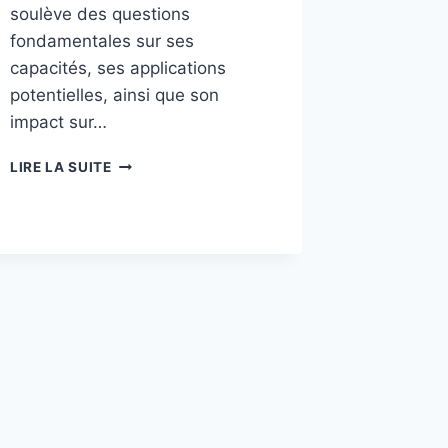
soulève des questions
fondamentales sur ses
capacités, ses applications
potentielles, ainsi que son
impact sur…
L’ÉMERGENCE
LIRE LA SUITE
DE
LA
6G
ET
ENJEUX
POUR
NOTRE
QUOTIDIEN