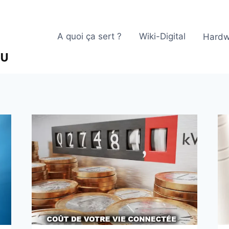
A quoi ça sert ?
Wiki-Digital
Hardw