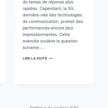
de temps de réponse plus
rapides. Cependant, la 5G,
dernière-née des technologies
de communication, promet des
performances encore plus
impressionnantes. Cette
avancée soulève la question
suivante :…
EST-
LIRE LA SUITE
CE
QUE
LA
5G
EST
NÉCESSAIRE
EN
2024
?