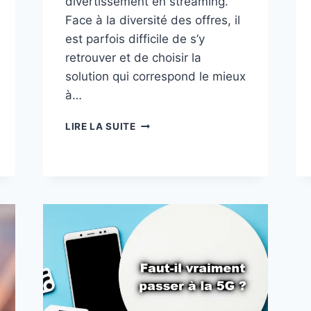
divertissement en streaming.
Face à la diversité des offres, il
est parfois difficile de s’y
retrouver et de choisir la
solution qui correspond le mieux
à…
QUELLE
LIRE LA SUITE
EST
LA
MEILLEURE
CONNEXION:
FIBRE,
5G
OU
SATELLITE