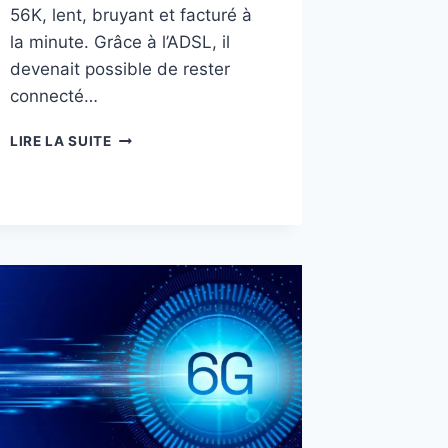
56K, lent, bruyant et facturé à
la minute. Grâce à l’ADSL, il
devenait possible de rester
connecté…
C’EST
LIRE LA SUITE
LA
FIN
DE
L’ADSL,
LES
ALTERNATIVES
POUR
INTERNET