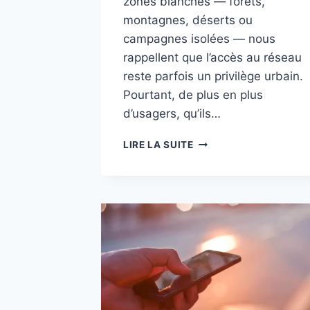
zones blanches — forêts,
montagnes, déserts ou
campagnes isolées — nous
rappellent que l’accès au réseau
reste parfois un privilège urbain.
Pourtant, de plus en plus
d’usagers, qu’ils…
RESTER
LIRE LA SUITE
CONNECTÉ
À
INTERNET,
SANS
ADSL,
FIBRE,
4G
NI
5G