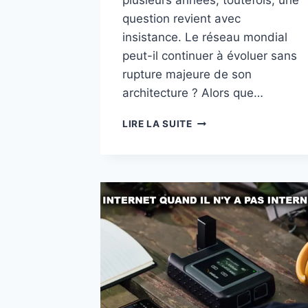
question revient avec
insistance. Le réseau mondial
peut-il continuer à évoluer sans
rupture majeure de son
architecture ? Alors que…
LE
LIRE LA SUITE
FUTUR
D’INTERNET
:
FIBRE,
5G,
6G
OU
SATELLITES