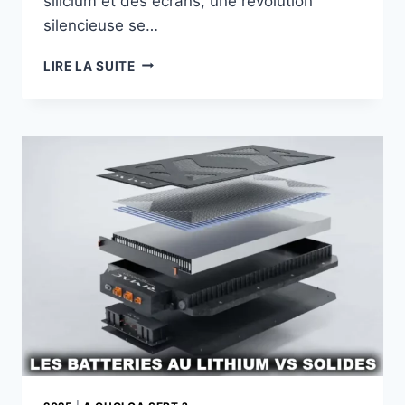
silicium et des écrans, une révolution
silencieuse se…
LES
LIRE LA SUITE
BATTERIES
SOLIDES
:
LA
PROMESSE
DE
DIX
JOURS
D’AUTONOMIE