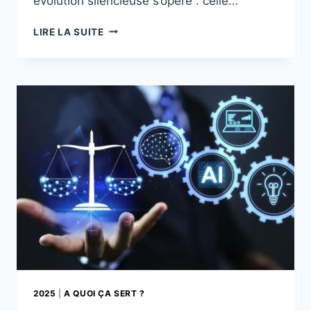
évolution silencieuse s’opère : celle…
VERS
LIRE LA SUITE
LA
FIN
DES
INTERFACES,
LA
TRANSPARENCE
TECHNOLOGIQUE
2025
|
A QUOI ÇA SERT ?