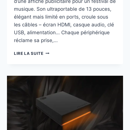
d’une affiche publicitaire pour un festival de
musique. Son ultraportable de 13 pouces,
élégant mais limité en ports, croule sous
les câbles – écran HDMI, casque audio, clé
USB, alimentation… Chaque périphérique
réclame sa prise,…
LES
LIRE LA SUITE
STATIONS
D’ACCUEIL
DITES
DOCK
POUR
ORDINATEURS