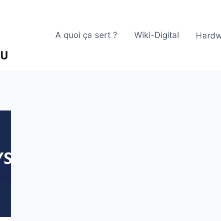
A quoi ça sert ?
Wiki-Digital
Hardw