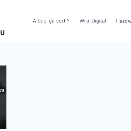
A quoi ça sert ?
Wiki-Digital
Hardw