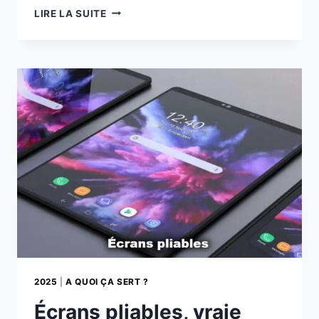
HONOR
LIRE LA SUITE
MAGIC
V
FLIP
2
LE
CLAPET
QUI
VEUT
BOUSCULER
LE
MARCHÉ
2025
|
A QUOI ÇA SERT ?
Écrans pliables, vraie