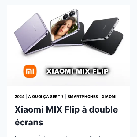
OU
SIMPLE
EFFET
DE
MODE
2024
|
A QUOI ÇA SERT ?
|
SMARTPHONES
|
XIAOMI
Xiaomi MIX Flip à double
écrans