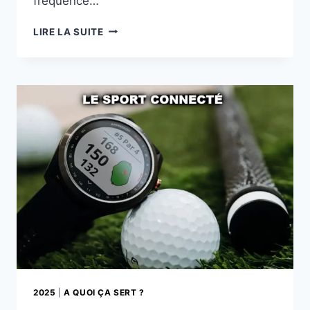
fréquence…
ADIDAS
LIRE LA SUITE
2026
:
LE
BALLON
TECHNOLOGIQUE
AU
CŒUR
DU
JEU
2025
|
A QUOI ÇA SERT ?