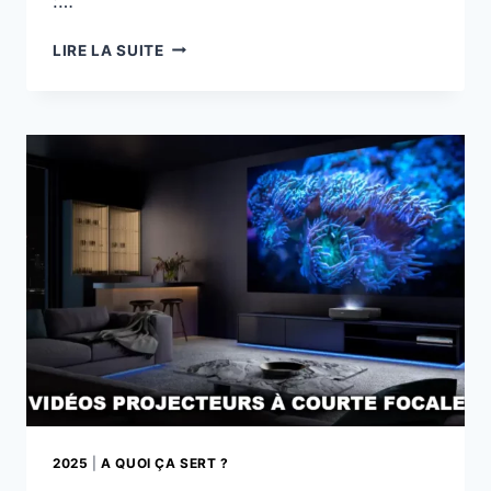
:…
LES
LIRE LA SUITE
FRIGOS
CONNECTÉS
:
QUAND
LA
CUISINE
DEVIENT
INTELLIGENTE
2025
|
A QUOI ÇA SERT ?