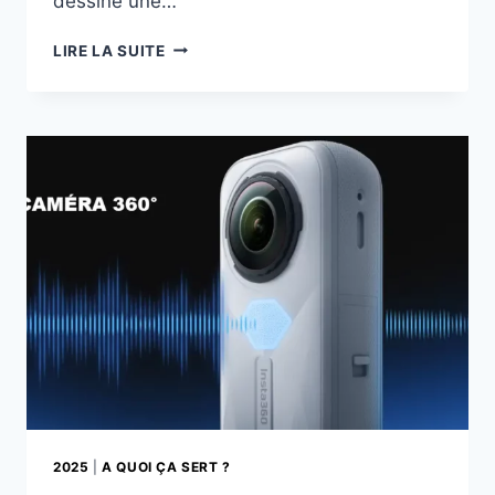
dessine une…
CAMÉRAS
LIRE LA SUITE
360°
:
POURQUOI
2026
SERA
L’ANNÉE
DU
GRAND
RETOUR
2025
|
A QUOI ÇA SERT ?