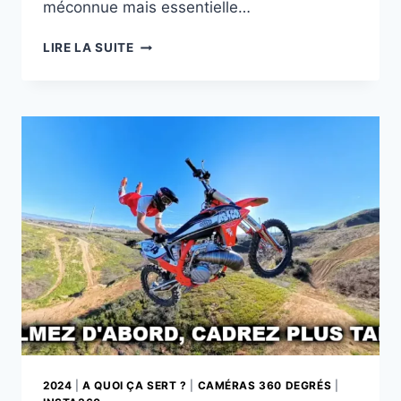
méconnue mais essentielle…
IMPORTANCE
LIRE LA SUITE
DES
FIXATIONS
POUR
LES
CAMÉRAS
D’ACTION
OU
360
2024
|
A QUOI ÇA SERT ?
|
CAMÉRAS 360 DEGRÉS
|