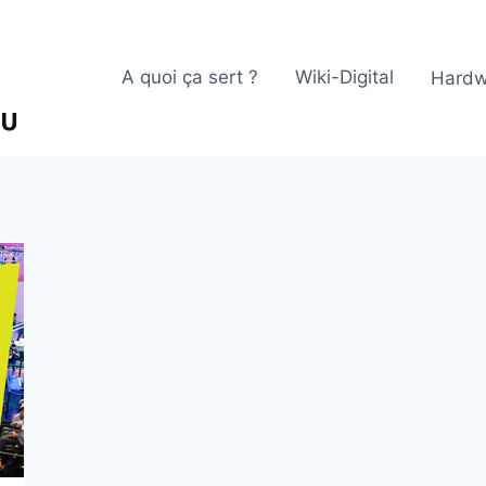
A quoi ça sert ?
Wiki-Digital
Hardw