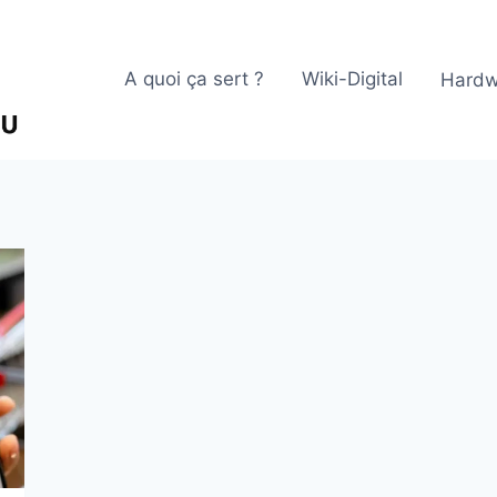
A quoi ça sert ?
Wiki-Digital
Hardw