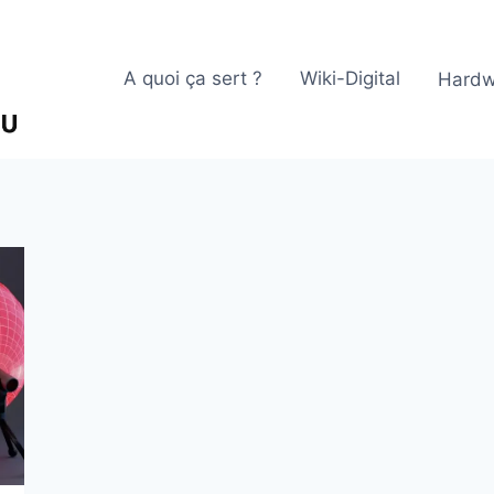
A quoi ça sert ?
Wiki-Digital
Hardw