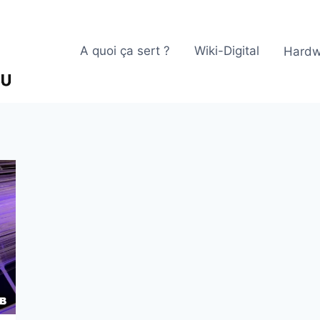
A quoi ça sert ?
Wiki-Digital
Hardw