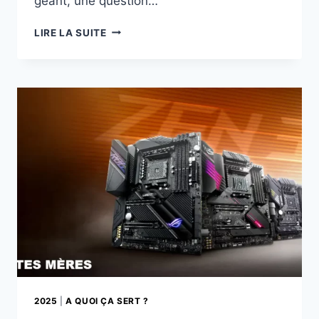
géant, une question…
VOIX
LIRE LA SUITE
ET
GESTES
POUR
REMPLACER
LES
CLAVIERS
ET
SOURIS
2025
|
A QUOI ÇA SERT ?