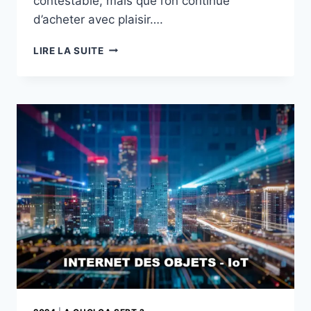
contestable, mais que l’on continue
d’acheter avec plaisir….
TOP
LIRE LA SUITE
5
DES
GADGETS
DIGITAUX
INUTILES
MAIS
ADORÉS