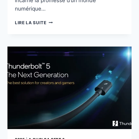
incarné la promesse d’un monde
numérique…
USB-
LIRE LA SUITE
C
:
POURQUOI
SON
ADOPTION
GÉNÉRALE
EST
SI
LENTE