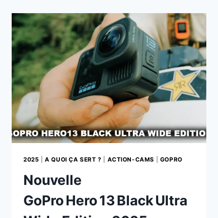
SOUS
L’EAU
:
TECHNOLOGIES
ET
INNOVATIONS
2025
|
A QUOI ÇA SERT ?
|
ACTION-CAMS
|
GOPRO
Nouvelle
GoPro Hero 13 Black Ultra