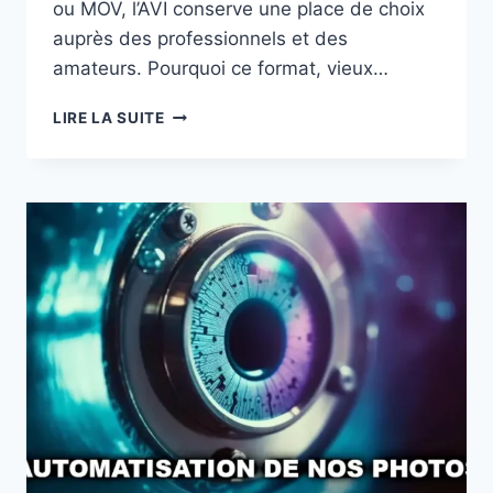
ou MOV, l’AVI conserve une place de choix
auprès des professionnels et des
amateurs. Pourquoi ce format, vieux…
POURQUOI
LIRE LA SUITE
LE
FORMAT
VIDÉO
AVI
A-
T-
IL
TOUJOURS
DU
SUCCÈS