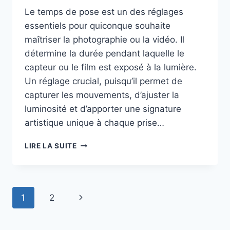
Le temps de pose est un des réglages
essentiels pour quiconque souhaite
maîtriser la photographie ou la vidéo. Il
détermine la durée pendant laquelle le
capteur ou le film est exposé à la lumière.
Un réglage crucial, puisqu’il permet de
capturer les mouvements, d’ajuster la
luminosité et d’apporter une signature
artistique unique à chaque prise…
IMPORTANCE
LIRE LA SUITE
DU
TEMPS
DE
POSE
Navigation
Page
1
2
EN
PHOTOGRAPHIE
de
suivante
ET
VIDÉO