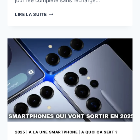
journée complète sans recharge…
LES
LIRE LA SUITE
MEILLEURES
AUTONOMIES
DES
SMARTPHONES
EN
2025
?
2025
|
A LA UNE SMARTPHONE
|
A QUOI ÇA SERT ?