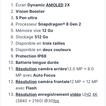
Écran
Dynamic
AMOLED
2X
Vision Booster
S Pen ultra
Processeur
Snapdragon® 8 Gen 2
Mémoire vive
12 Go
Stockage
512 Go
Disponible en
trois tailles
Disponible en
deux couleurs
Protection IP68
Batterie longue durée
Résolution
caméra arrière
13.0 MP + 8.0
MP avec
Auto Focus
Résolution
caméra frontale
12 MP + 12 MP
avec
Flash
Résolution
enregistrement
vidéo
U
HD
4K
(3840 x 2160) @30
fps