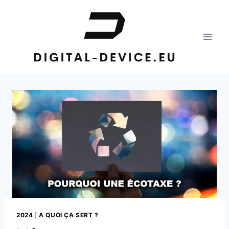
Aller
au
contenu
2024
|
A QUOI ÇA SERT ?