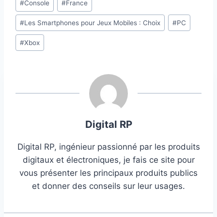
#
Console
#
France
de
#
Les Smartphones pour Jeux Mobiles : Choix
#
PC
la
publication :
#
Xbox
Digital RP
Digital RP, ingénieur passionné par les produits
digitaux et électroniques, je fais ce site pour
vous présenter les principaux produits publics
et donner des conseils sur leur usages.