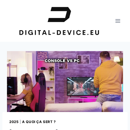
Aller
au
contenu
2025
|
A QUOI ÇA SERT ?