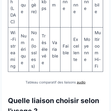
h
kb
nn
nn
qu
gè
m
nn
bil
(L
ps
e
e
e
re)
e
e
DA
C)
Wi
No
Mu
Nu
Tr
-Fi
n
Ex
Mo
ltir
m
ès
Va
str
(lo
Fai
cel
ye
oo
éri
éle
ria
ea
ssl
ble
len
nn
m
qu
vé
ble
mi
es
te
e
Hi-
e
e
ng
s)
Fi
Tableau comparatif des liaisons
audio
Quelle liaison choisir selon
l’usage ?