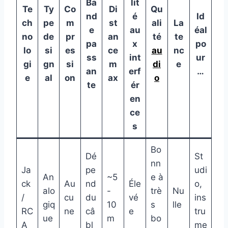
Ba
lit
Te
Ty
Co
Di
Qu
nd
é
Id
ch
pe
m
st
ali
La
e
au
éal
no
de
pr
an
té
te
pa
x
po
lo
si
es
ce
au
nc
ss
int
ur
gi
gn
si
m
di
e
an
erf
…
e
al
on
ax
o
te
ér
en
ce
s
Bo
Dé
St
nn
Ja
pe
udi
An
~5
e à
ck
Au
nd
Éle
o,
alo
-
trè
Nu
/
cu
du
vé
ins
giq
10
s
lle
RC
ne
câ
e
tru
ue
m
bo
A
bl
me