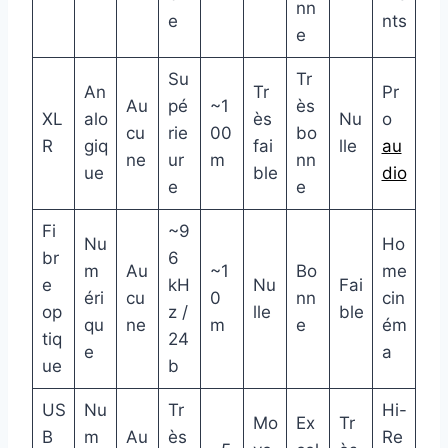
nn
e
nts
e
Su
Tr
An
Tr
Pr
Au
pé
~1
ès
XL
alo
ès
Nu
o
cu
rie
00
bo
R
giq
fai
lle
au
ne
ur
m
nn
ue
ble
dio
e
e
Fi
~9
Nu
Ho
br
6
m
Au
~1
Bo
me
e
kH
Nu
Fai
éri
cu
0
nn
cin
op
z /
lle
ble
qu
ne
m
e
ém
tiq
24
e
a
ue
b
US
Nu
Tr
Hi-
Mo
Ex
Tr
B
m
Au
ès
Re