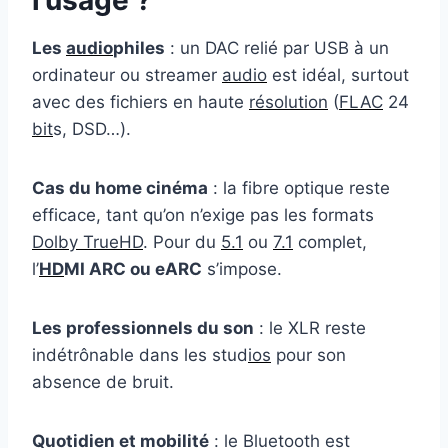
Les
audio
philes
: un DAC relié par USB à un
ordinateur ou streamer
audio
est idéal, surtout
avec des fichiers en haute
résolution
(
FLAC
24
bit
s, DSD…).
Cas du home cinéma
: la fibre optique reste
efficace, tant qu’on n’exige pas les formats
Dolby TrueHD
. Pour du
5.1
ou
7.1
complet,
l’
HD
MI ARC ou eARC
s’impose.
Les professionnels du son
: le XLR reste
indétrônable dans les stud
ios
pour son
absence de bruit.
Quotidien et mobilité
: le Bluetooth est