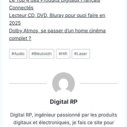
Connectés
Lecteur CD, DVD, Bluray pour quoi faire en
2025
Dolby Atmos, se passer d’un home cinéma
complet ?
Étiquettes
#
Audio
#
Bleutooth
#
Hifi
#
Laser
de
la
publication :
Digital RP
Digital RP, ingénieur passionné par les produits
digitaux et électroniques, je fais ce site pour