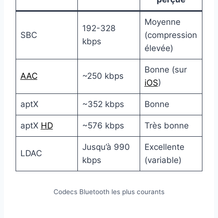
Moyenne
192-328
SBC
(compression
kbps
élevée)
Bonne (sur
AAC
~250 kbps
iOS
)
aptX
~352 kbps
Bonne
aptX
HD
~576 kbps
Très bonne
Jusqu’à 990
Excellente
LDAC
kbps
(variable)
Codecs Bluetooth les plus courants