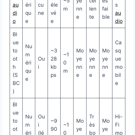
~5
ye
cel
ès
au
éri
cu
éle
s
m
nn
len
fai
di
qu
ne
vé
au
e
te
ble
o
e
e
dio
Bl
ue
Ca
Nu
to
~3
Mo
Mo
Mo
sq
m
~1
ot
Ou
28
ye
ye
ye
ue
éri
0
h
i
kb
nn
nn
nn
mo
qu
m
(S
ps
e
e
e
bil
e
BC
e
)
Bl
ue
Nu
Ou
Tr
Hi-
to
~9
Mo
Mo
m
i
~1
ès
Fi
ot
90
ye
ye
éri
(lé
0
bo
mo