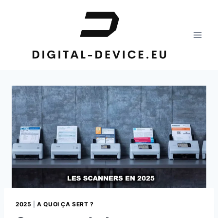
Aller
au
contenu
2025
|
A QUOI ÇA SERT ?