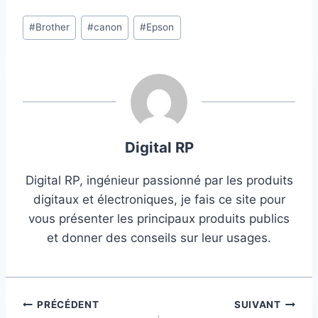
Étiquettes
#
Brother
#
canon
#
Epson
de
la
publication :
Digital RP
Digital RP, ingénieur passionné par les produits
digitaux et électroniques, je fais ce site pour
vous présenter les principaux produits publics
et donner des conseils sur leur usages.
Navigation
PRÉCÉDENT
SUIVANT