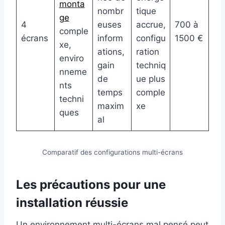
monta
nombr
tique
ge
4
euses
accrue,
700 à
comple
écrans
inform
configu
1500 €
xe,
ations,
ration
enviro
gain
techniq
nneme
de
ue plus
nts
temps
comple
techni
maxim
xe
ques
al
Comparatif des configurations multi-écrans
Les précautions pour une
installation réussie
Un environnement multi-écrans mal pensé peut