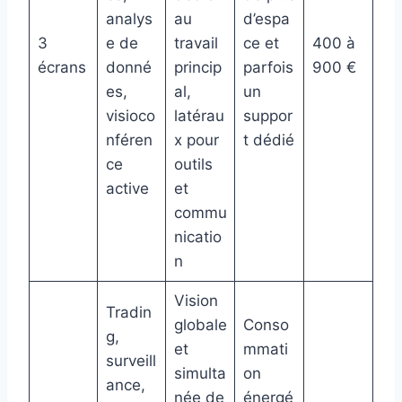
analys
au
d’espa
3
e de
travail
ce et
400 à
écrans
donné
princip
parfois
900 €
es,
al,
un
visioco
latérau
suppor
nféren
x pour
t dédié
ce
outils
active
et
commu
nicatio
n
Vision
Tradin
globale
Conso
g,
et
mmati
surveill
simulta
on
ance,
née de
énergé