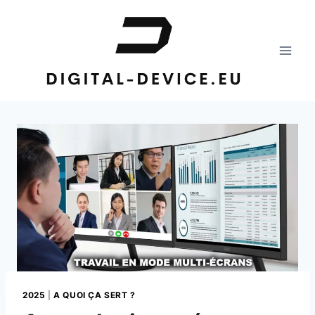
Aller
au
contenu
2025
|
A QUOI ÇA SERT ?