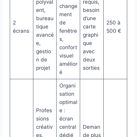
polyval
requis,
change
ent,
besoin
ment
bureau
d’une
2
de
250 à
tique
carte
écrans
fenêtre
500 €
avancé
graphi
s,
e,
que
confort
gestio
avec
visuel
n de
deux
amélior
projet
sorties
é
Organi
sation
optimal
Profes
e :
sions
écran
créativ
central
Deman
es,
dédié
de plus