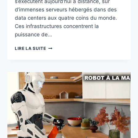
s’exécutent aujourd’hui à distance, sur
d’immenses serveurs hébergés dans des
data centers aux quatre coins du monde.
Ces infrastructures concentrent la
puissance de…
LE
LIRE LA SUITE
FUTUR
DES
INTELLIGENCES
ARTIFICIELLES
SUR
SON
TÉLÉPHONE