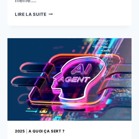
même….
POURQUOI
LIRE LA SUITE
NOS
PHOTOS
CHANGERONT
ENCORE
PLUS
EN
2026
2025
|
A QUOI ÇA SERT ?