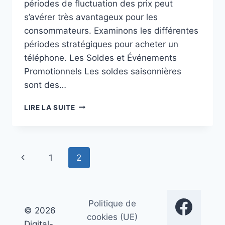
périodes de fluctuation des prix peut
s’avérer très avantageux pour les
consommateurs. Examinons les différentes
périodes stratégiques pour acheter un
téléphone. Les Soldes et Événements
Promotionnels Les soldes saisonnières
sont des…
LES
LIRE LA SUITE
MEILLEURES
PÉRIODES
POUR
ACHETER
Navigation
Page
1
2
SON
TÉLÉPHONE
de
précédente
page
Politique de
© 2026
cookies (UE)
Digital-