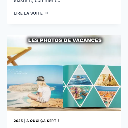
existent, comment…
PHOTOS
LIRE LA SUITE
ET
VIDÉOS
SOUS
L’EAU
:
TECHNOLOGIES
ET
INNOVATIONS
2025
|
A QUOI ÇA SERT ?