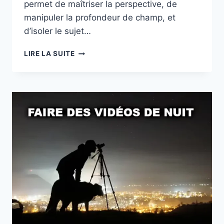
permet de maîtriser la perspective, de
manipuler la profondeur de champ, et
d’isoler le sujet…
LA
LIRE LA SUITE
FOCALE
:
UN
PILIER
ESSENTIEL
EN
PHOTO
ET
VIDÉO