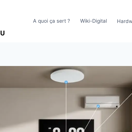
A quoi ça sert ?
Wiki-Digital
Hardw