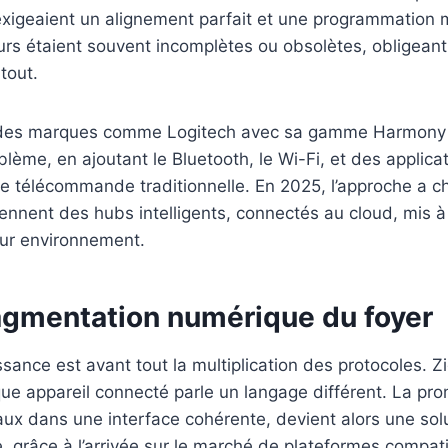
exigeaient un alignement parfait et une programmation 
 étaient souvent incomplètes ou obsolètes, obligeant l
tout.
 des marques comme Logitech avec sa gamme Harmony a
ème, en ajoutant le Bluetooth, le Wi-Fi, et des applic
une télécommande traditionnelle. En 2025, l’approche a 
nnent des hubs intelligents, connectés au cloud, mis à 
ur environnement.
ragmentation numérique du foyer
ssance est avant tout la multiplication des protocoles. 
aque appareil connecté parle un langage différent. La 
naux dans une interface cohérente, devient alors une sol
, grâce à l’arrivée sur le marché de plateformes compa