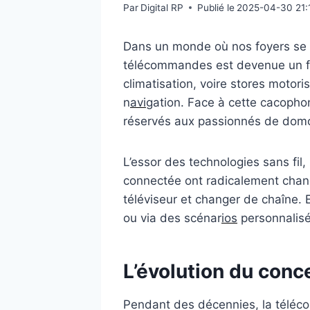
Par
Digital RP
Publié le
2025-04-30 21:
Dans un monde où nos foyers se d
télécommandes est devenue un far
climatisation, voire stores motori
n
avi
gation. Face à cette cacoph
réservés aux passionnés de domo
L’essor des technologies sans fil,
connectée ont radicalement chang
téléviseur et changer de chaîne. El
ou via des scénar
ios
personnalisé
L’évolution du con
Pendant des décennies, la téléco